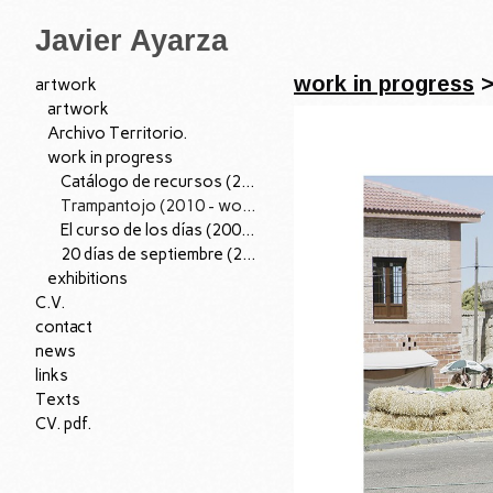
Javier Ayarza
work in progress
artwork
artwork
Archivo Territorio.
work in progress
Catálogo de recursos (2014 - work in progress)
Trampantojo (2010 - work in progress)
El curso de los días (2009 - work in progress)
20 días de septiembre (2009 - work in progress)
exhibitions
C.V.
contact
news
links
Texts
CV. pdf.