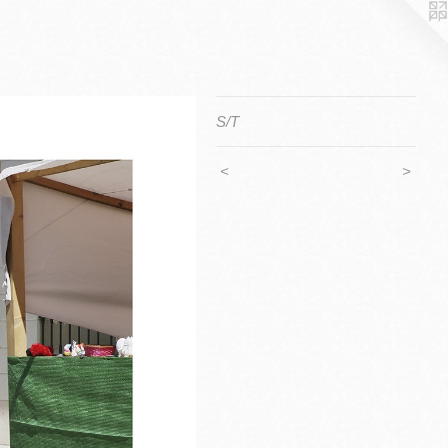
S/T
<
>