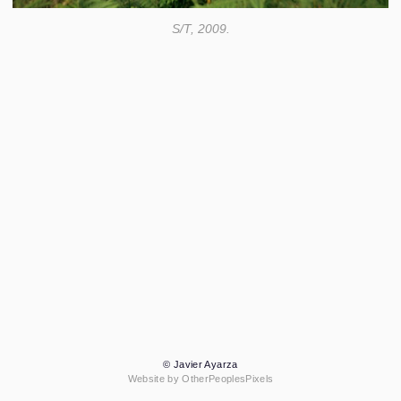
S/T, 2009.
© Javier Ayarza
Website by OtherPeoplesPixels