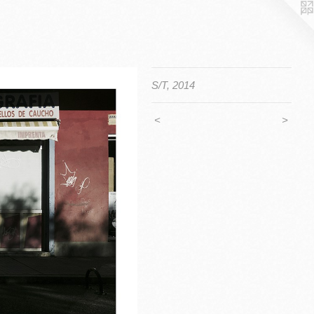
S/T, 2014
<
>