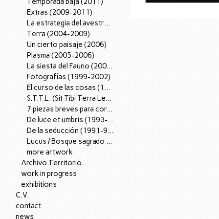
Temporada baja (2011)
Extras (2009-2011)
La estrategia del avestruz (2007-12).
Terra (2004-2009)
Un cierto paisaje (2006)
Plasma (2005-2006)
La siesta del Fauno (2002-2005)
Fotografías (1999-2002)
El curso de las cosas (1997-98)
S.T.T.L. (Sit Tibi Terra Levis), (1995-97)
7 piezas breves para corazón (1996)
De luce et umbris (1993-95)
De la seducción (1991-96)
Lucus / Bosque sagrado (1988-90)
more artwork
Archivo Territorio.
work in progress
exhibitions
C.V.
contact
news