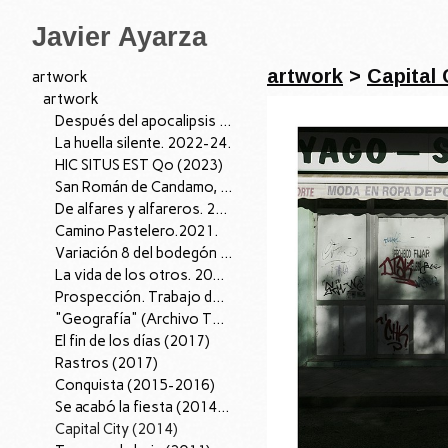
Javier Ayarza
artwork
>
Capital 
artwork
artwork
Después del apocalipsis I, 2026.
La huella silente. 2022-24.
HIC SITUS EST Qo (2023)
San Román de Candamo, 04/07/22. 2022
De alfares y alfareros. 2021.
Camino Pastelero.2021.
Variación 8 del bodegón con cardo y zanahorias de fray Juan Sánchez Cotán. 2021.
La vida de los otros. 2019.
Prospección. Trabajo de Campo (2018-2019)
"Geografía" (Archivo Territorio); 2016-18.
El fin de los días (2017)
Rastros (2017)
Conquista (2015-2016)
Se acabó la fiesta (2014-15)
Capital City (2014)