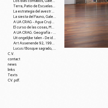
Los días contados, Galería Fúcares (Almagro), 2009.
Terra, Patio de Escuelas, Centro de Fotografía de la Universidad de Salamanca, 2008
La estrategia del avestruz, Cielo de Salamanca, Centro de Fotografía de la Universidad de Salamanca, 2008
La siesta del Fauno, Galería Trazos Tres, Santander, 2006.
A UA CRAG - Agua Crujiente, Museo Patio Herreriano, Valladolid, 2005 (A Ua Crag)
El curso de las cosas, Museo de Salamanca, 1998
A UA CRAG. Geografía - métodos. 1994. (Exposición itinerante de A Ua Crag por Castilla y León)
Uit ongelijke talen - De idiomas desiguales, Fundación Kunst & Complex, Rotterdam, 1993. (proyecto de A Ua Crag y Kunst & Complex)
Art Assenende 92, 1992 (proyecto con A Ua Crag, Assenende, Bélgica)
Lucus / Bosque sagrado, Espacio A Ua Crag, Aranda de Duero (Burgos), 1990
C.V.
contact
news
links
Texts
CV. pdf.