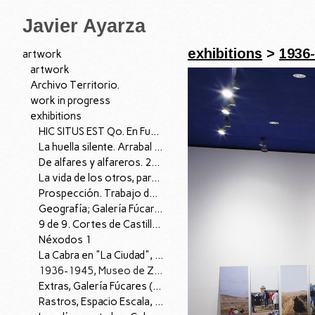
Javier Ayarza
exhibitions
>
1936
artwork
artwork
Archivo Territorio.
work in progress
exhibitions
HIC SITUS EST Qo. En Fuera de lugar, Las Francesas. Valladolid, 2023.
La huella silente. Arrabal de Portillo (Valladolid). 2022.
De alfares y alfareros. 2021
La vida de los otros, para Memoria, espacio íntimo. 2019
Prospección. Trabajo de Campo. 2019 CAREX (Atapuerca, Burgos)
Geografía; Galería Fúcares
9 de 9. Cortes de Castilla y León, Valladolid. 2018
Néxodos 1
La Cabra en "La Ciudad", Museo de Palencia, 2016. (colectiva)
1936-1945, Museo de Zamora, 2013.
Extras, Galería Fúcares (Madrid), 2011.
Rastros, Espacio Escala, Sevilla, 2010. (colectiva)