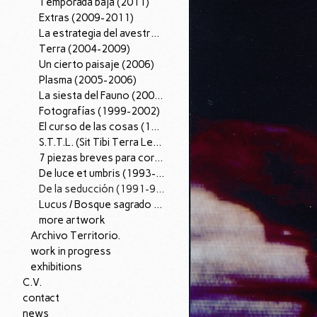
Temporada baja (2011)
Extras (2009-2011)
La estrategia del avestruz (2007-12).
Terra (2004-2009)
Un cierto paisaje (2006)
Plasma (2005-2006)
La siesta del Fauno (2002-2005)
Fotografías (1999-2002)
El curso de las cosas (1997-98)
S.T.T.L. (Sit Tibi Terra Levis), (1995-97)
7 piezas breves para corazón (1996)
De luce et umbris (1993-95)
De la seducción (1991-96)
Lucus / Bosque sagrado (1988-90)
more artwork
Archivo Territorio.
work in progress
exhibitions
C.V.
contact
news