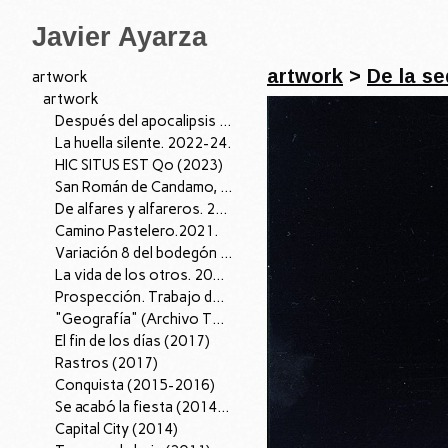
Javier Ayarza
artwork
>
De la se
artwork
artwork
Después del apocalipsis I, 2026.
La huella silente. 2022-24.
HIC SITUS EST Qo (2023)
San Román de Candamo, 04/07/22. 2022
De alfares y alfareros. 2021.
Camino Pastelero.2021.
Variación 8 del bodegón con cardo y zanahorias de fray Juan Sánchez Cotán. 2021.
La vida de los otros. 2019.
Prospección. Trabajo de Campo (2018-2019)
"Geografía" (Archivo Territorio); 2016-18.
El fin de los días (2017)
Rastros (2017)
Conquista (2015-2016)
Se acabó la fiesta (2014-15)
Capital City (2014)