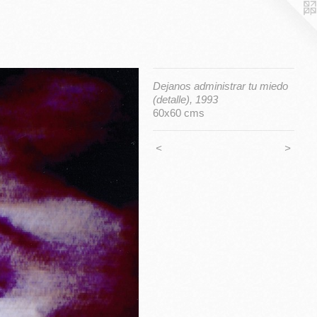
Dejanos administrar tu miedo
(detalle), 1993
60x60 cms
<
>