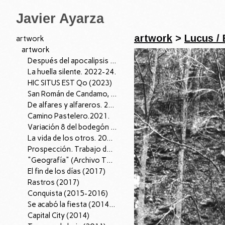
Javier Ayarza
artwork
>
Lucus /
artwork
artwork
Después del apocalipsis I, 2026.
La huella silente. 2022-24.
HIC SITUS EST Qo (2023)
San Román de Candamo, 04/07/22. 2022
De alfares y alfareros. 2021.
Camino Pastelero.2021.
Variación 8 del bodegón con cardo y zanahorias de fray Juan Sánchez Cotán. 2021.
La vida de los otros. 2019.
Prospección. Trabajo de Campo (2018-2019)
"Geografía" (Archivo Territorio); 2016-18.
El fin de los días (2017)
Rastros (2017)
Conquista (2015-2016)
Se acabó la fiesta (2014-15)
Capital City (2014)