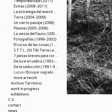
Temporada baja (2011)
Extras (2009-2011)
La estrategia del avestruz (2007-12).
Terra (2004-2009)
Un cierto paisaje (2006)
Plasma (2005-2006)
La siesta del Fauno (2002-2005)
Fotografías (1999-2002)
El curso de las cosas (1997-98)
S.T.T.L. (Sit Tibi Terra Levis), (1995-97)
7 piezas breves para corazón (1996)
De luce et umbris (1993-95)
De la seducción (1991-96)
Lucus / Bosque sagrado (1988-90)
more artwork
Archivo Territorio.
work in progress
exhibitions
C.V.
contact
news