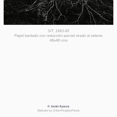
S/T, 1993-95
Papel baritado con reducción parcial virado al selenio
48x48 cms
© Javier Ayarza
Website by OtherPeoplesPixels