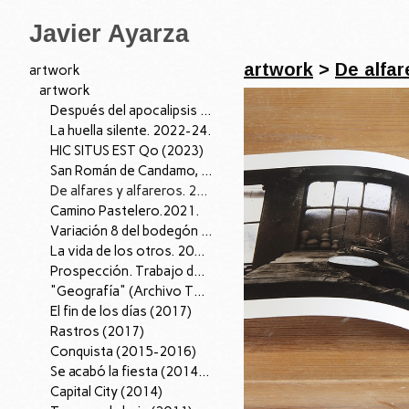
Javier Ayarza
artwork
>
De alfar
artwork
artwork
Después del apocalipsis I, 2026.
La huella silente. 2022-24.
HIC SITUS EST Qo (2023)
San Román de Candamo, 04/07/22. 2022
De alfares y alfareros. 2021.
Camino Pastelero.2021.
Variación 8 del bodegón con cardo y zanahorias de fray Juan Sánchez Cotán. 2021.
La vida de los otros. 2019.
Prospección. Trabajo de Campo (2018-2019)
"Geografía" (Archivo Territorio); 2016-18.
El fin de los días (2017)
Rastros (2017)
Conquista (2015-2016)
Se acabó la fiesta (2014-15)
Capital City (2014)