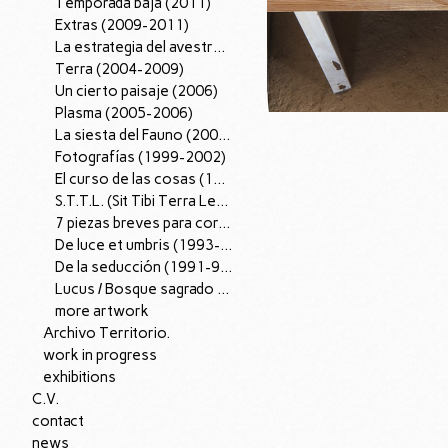
Temporada baja (2011)
Extras (2009-2011)
La estrategia del avestruz (2007-12).
Terra (2004-2009)
Un cierto paisaje (2006)
Plasma (2005-2006)
La siesta del Fauno (2002-2005)
Fotografías (1999-2002)
El curso de las cosas (1997-98)
S.T.T.L. (Sit Tibi Terra Levis), (1995-97)
7 piezas breves para corazón (1996)
De luce et umbris (1993-95)
De la seducción (1991-96)
Lucus / Bosque sagrado (1988-90)
more artwork
Archivo Territorio.
work in progress
exhibitions
C.V.
contact
news