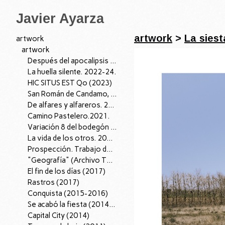
Javier Ayarza
artwork
>
La siest
artwork
artwork
Después del apocalipsis I, 2026.
La huella silente. 2022-24.
HIC SITUS EST Qo (2023)
San Román de Candamo, 04/07/22. 2022
De alfares y alfareros. 2021.
Camino Pastelero.2021.
Variación 8 del bodegón con cardo y zanahorias de fray Juan Sánchez Cotán. 2021.
La vida de los otros. 2019.
Prospección. Trabajo de Campo (2018-2019)
"Geografía" (Archivo Territorio); 2016-18.
El fin de los días (2017)
Rastros (2017)
Conquista (2015-2016)
Se acabó la fiesta (2014-15)
Capital City (2014)