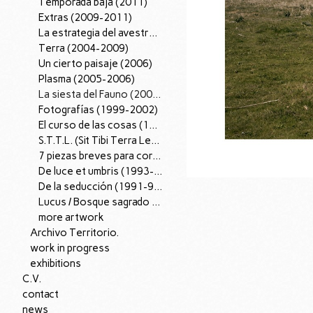
Temporada baja (2011)
Extras (2009-2011)
La estrategia del avestruz (2007-12).
Terra (2004-2009)
Un cierto paisaje (2006)
Plasma (2005-2006)
La siesta del Fauno (2002-2005)
Fotografías (1999-2002)
El curso de las cosas (1997-98)
S.T.T.L. (Sit Tibi Terra Levis), (1995-97)
7 piezas breves para corazón (1996)
De luce et umbris (1993-95)
De la seducción (1991-96)
Lucus / Bosque sagrado (1988-90)
more artwork
Archivo Territorio.
work in progress
exhibitions
C.V.
contact
news