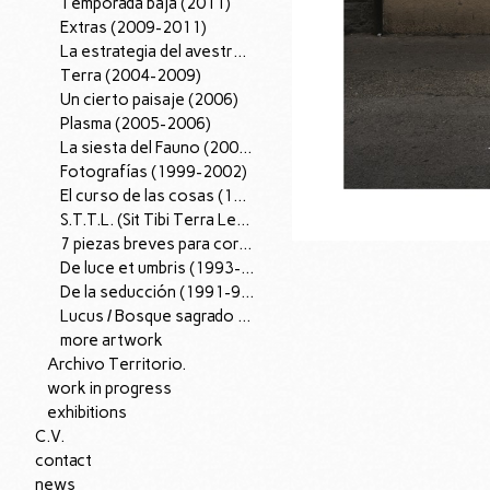
Temporada baja (2011)
Extras (2009-2011)
La estrategia del avestruz (2007-12).
Terra (2004-2009)
Un cierto paisaje (2006)
Plasma (2005-2006)
La siesta del Fauno (2002-2005)
Fotografías (1999-2002)
El curso de las cosas (1997-98)
S.T.T.L. (Sit Tibi Terra Levis), (1995-97)
7 piezas breves para corazón (1996)
De luce et umbris (1993-95)
De la seducción (1991-96)
Lucus / Bosque sagrado (1988-90)
more artwork
Archivo Territorio.
work in progress
exhibitions
C.V.
contact
news