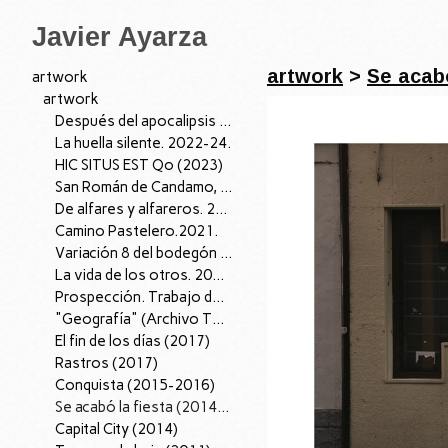
Javier Ayarza
artwork
>
Se acabó
artwork
artwork
Después del apocalipsis I, 2026.
La huella silente. 2022-24.
HIC SITUS EST Qo (2023)
San Román de Candamo, 04/07/22. 2022
De alfares y alfareros. 2021.
Camino Pastelero.2021.
Variación 8 del bodegón con cardo y zanahorias de fray Juan Sánchez Cotán. 2021.
La vida de los otros. 2019.
Prospección. Trabajo de Campo (2018-2019)
"Geografía" (Archivo Territorio); 2016-18.
El fin de los días (2017)
Rastros (2017)
Conquista (2015-2016)
Se acabó la fiesta (2014-15)
Capital City (2014)