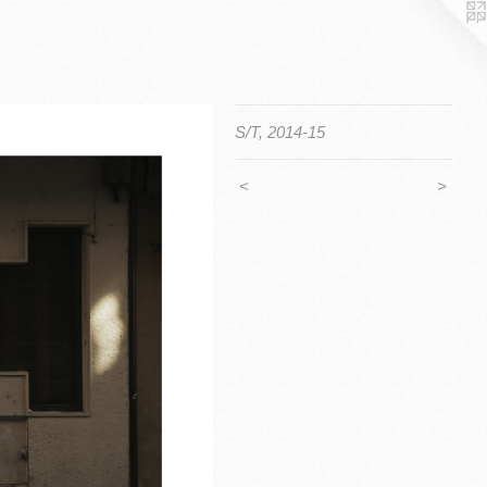
S/T, 2014-15
<
>