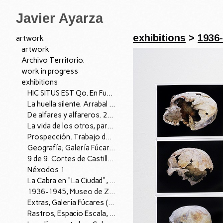
Javier Ayarza
exhibitions
>
1936
artwork
artwork
Archivo Territorio.
work in progress
exhibitions
HIC SITUS EST Qo. En Fuera de lugar, Las Francesas. Valladolid, 2023.
La huella silente. Arrabal de Portillo (Valladolid). 2022.
De alfares y alfareros. 2021
La vida de los otros, para Memoria, espacio íntimo. 2019
Prospección. Trabajo de Campo. 2019 CAREX (Atapuerca, Burgos)
Geografía; Galería Fúcares
9 de 9. Cortes de Castilla y León, Valladolid. 2018
Néxodos 1
La Cabra en "La Ciudad", Museo de Palencia, 2016. (colectiva)
1936-1945, Museo de Zamora, 2013.
Extras, Galería Fúcares (Madrid), 2011.
Rastros, Espacio Escala, Sevilla, 2010. (colectiva)