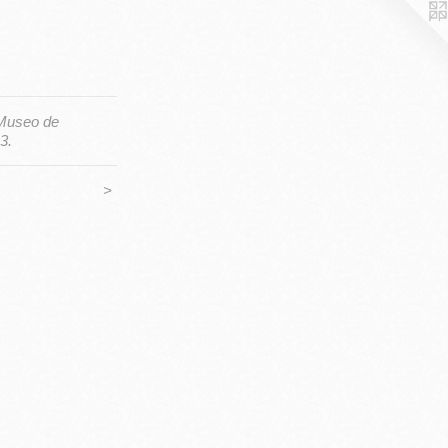
Museo de
3.
>