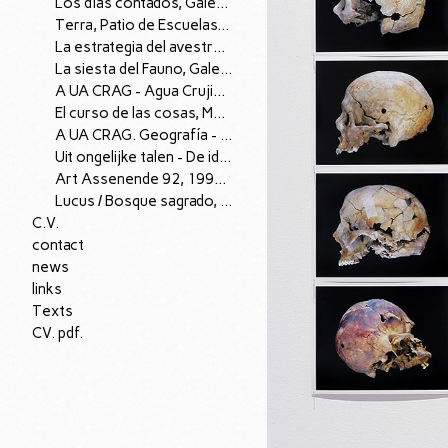
Los días contados, Galería Fúcares (Almagro), 2009.
Terra, Patio de Escuelas, Centro de Fotografía de la Universidad de Salamanca, 2008
La estrategia del avestruz, Cielo de Salamanca, Centro de Fotografía de la Universidad de Salamanca, 2008
La siesta del Fauno, Galería Trazos Tres, Santander, 2006.
A UA CRAG - Agua Crujiente, Museo Patio Herreriano, Valladolid, 2005 (A Ua Crag)
El curso de las cosas, Museo de Salamanca, 1998
A UA CRAG. Geografía - métodos. 1994. (Exposición itinerante de A Ua Crag por Castilla y León)
Uit ongelijke talen - De idiomas desiguales, Fundación Kunst & Complex, Rotterdam, 1993. (proyecto de A Ua Crag y Kunst & Complex)
Art Assenende 92, 1992 (proyecto con A Ua Crag, Assenende, Bélgica)
Lucus / Bosque sagrado, Espacio A Ua Crag, Aranda de Duero (Burgos), 1990
C.V.
contact
news
links
Texts
CV. pdf.