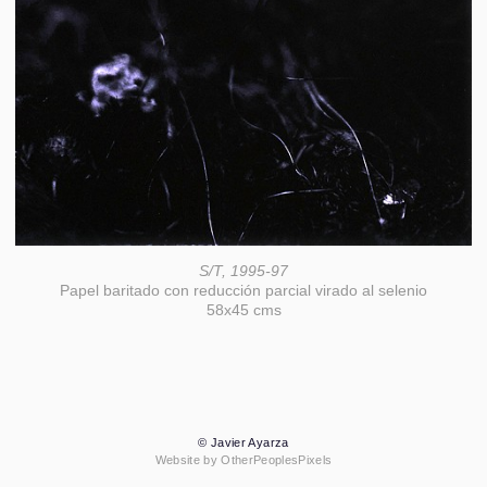
S/T, 1995-97
Papel baritado con reducción parcial virado al selenio
58x45 cms
© Javier Ayarza
Website by OtherPeoplesPixels