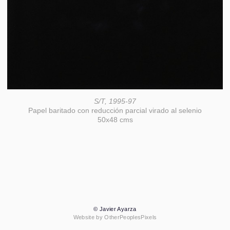
S/T, 1995-97
Papel baritado con reducción parcial virado al selenio
50x48 cms
© Javier Ayarza
Website by OtherPeoplesPixels