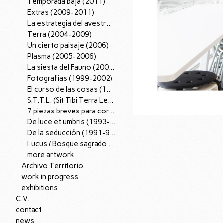
Temporada baja (2011)
Extras (2009-2011)
La estrategia del avestruz (2007-12).
Terra (2004-2009)
Un cierto paisaje (2006)
Plasma (2005-2006)
La siesta del Fauno (2002-2005)
Fotografías (1999-2002)
El curso de las cosas (1997-98)
S.T.T.L. (Sit Tibi Terra Levis), (1995-97)
7 piezas breves para corazón (1996)
De luce et umbris (1993-95)
De la seducción (1991-96)
Lucus / Bosque sagrado (1988-90)
more artwork
Archivo Territorio.
work in progress
exhibitions
C.V.
contact
news