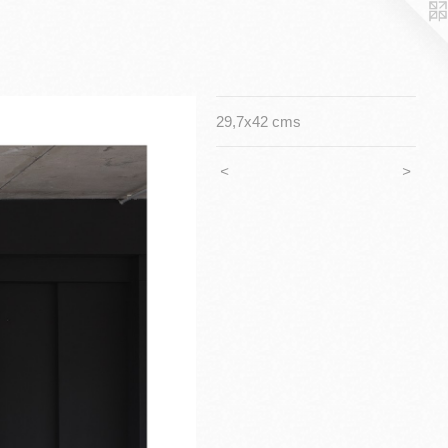
29,7x42 cms
<
>