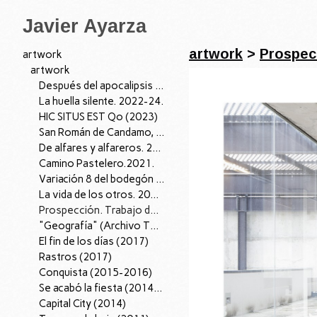
Javier Ayarza
artwork
>
Prospec
artwork
artwork
Después del apocalipsis I, 2026.
La huella silente. 2022-24.
HIC SITUS EST Qo (2023)
San Román de Candamo, 04/07/22. 2022
De alfares y alfareros. 2021.
Camino Pastelero.2021.
Variación 8 del bodegón con cardo y zanahorias de fray Juan Sánchez Cotán. 2021.
La vida de los otros. 2019.
Prospección. Trabajo de Campo (2018-2019)
"Geografía" (Archivo Territorio); 2016-18.
El fin de los días (2017)
Rastros (2017)
Conquista (2015-2016)
Se acabó la fiesta (2014-15)
Capital City (2014)