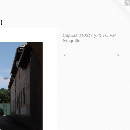
.)
Capillas 110617 (64) TC Pal
fotografía
<
>