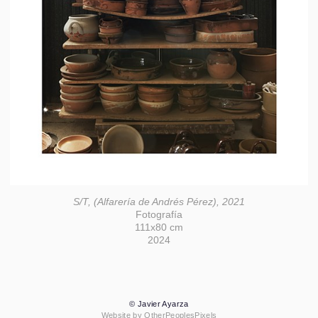
S/T, (Alfarería de Andrés Pérez), 2021
Fotografía
111x80 cm
2024
© Javier Ayarza
Website by OtherPeoplesPixels