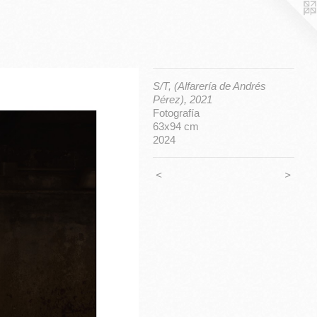
S/T, (Alfarería de Andrés
Pérez), 2021
Fotografía
63x94 cm
2024
<
>