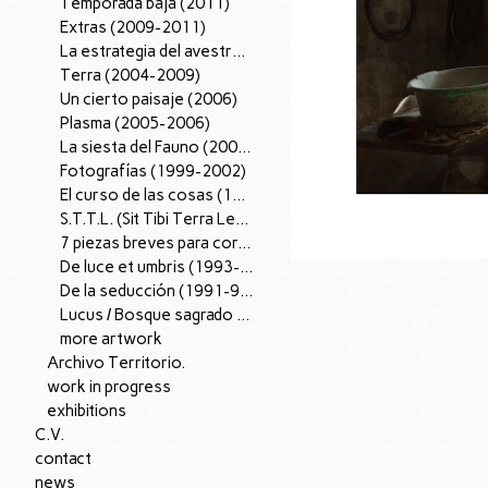
Temporada baja (2011)
Extras (2009-2011)
La estrategia del avestruz (2007-12).
Terra (2004-2009)
Un cierto paisaje (2006)
Plasma (2005-2006)
La siesta del Fauno (2002-2005)
Fotografías (1999-2002)
El curso de las cosas (1997-98)
S.T.T.L. (Sit Tibi Terra Levis), (1995-97)
7 piezas breves para corazón (1996)
De luce et umbris (1993-95)
De la seducción (1991-96)
Lucus / Bosque sagrado (1988-90)
more artwork
Archivo Territorio.
work in progress
exhibitions
C.V.
contact
news