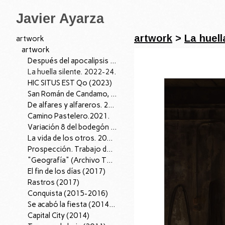
Javier Ayarza
artwork
>
La huell
artwork
artwork
Después del apocalipsis I, 2026.
La huella silente. 2022-24.
HIC SITUS EST Qo (2023)
San Román de Candamo, 04/07/22. 2022
De alfares y alfareros. 2021.
Camino Pastelero.2021.
Variación 8 del bodegón con cardo y zanahorias de fray Juan Sánchez Cotán. 2021.
La vida de los otros. 2019.
Prospección. Trabajo de Campo (2018-2019)
"Geografía" (Archivo Territorio); 2016-18.
El fin de los días (2017)
Rastros (2017)
Conquista (2015-2016)
Se acabó la fiesta (2014-15)
Capital City (2014)